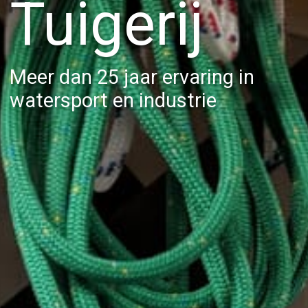
Belettering
Tuigerij
Meer dan 25 jaar ervaring in
watersport en industrie