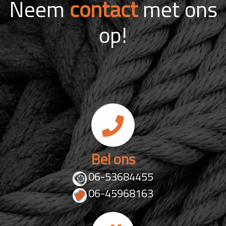
Neem
contact
met ons
op!
Bel ons
06-53684455
06-45968163